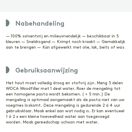
ONDERHOUD
Geoliede oppervlakken
Gelakte oppervlakken
Nabehandeling
ACCESSOIRES
— 100% solventvrij en milieuvriendelijk — beschikbaar in 5
Accessoires
kleuren — Sneldrogend — Krimpt noch kraakt — Gemakkelijk
aan te brengen — Kan afgewerkt met olie, lak, beits of was
Buitenhout
Gebruiksaanwijzing
Het hout moet volledig droog en stofvrij zijn. Meng 3 delen
VOORBEHANDELING
WOCA Woodfiller met 1 deel water. Roer de mengeling tot
Reinigen
een homogene pasta wordt bekomen. ( + 5 min.) De
Primer
mengeling is optimaal aangemaakt als de pasta niet van uw
voegmes loskomt. Deze mengeling is gedurende 2 à 4 uur
BEHANDELING
gebruiksklaar. Maak enkel aan wat nodig is. Er kan eventueel
1 à 2 x een kleine hoeveelheid water aan toegevoegd
Olie
Wood Shield
worden. Maak gereedschap schoon met water.