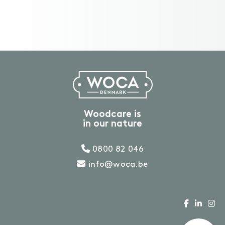
Woodcare is
in our nature
0800 82 046
info@woca.be
Heb je een vraag?
T: 0800 82 046