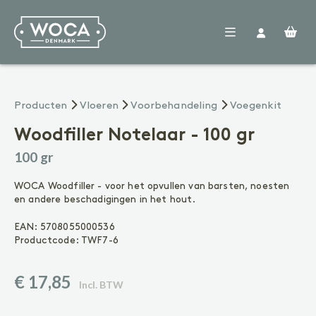
Woca
Producten
Verdelers
Vloeren
Producten
Vloeren
Voorbehandeling
Voegenkit
Nieuws
FAQ
Woodfiller Notelaar - 100 gr
Contact
VOORBEHANDELING
100 gr
Reinigen
Voorkleuren
WOCA Woodfiller - voor het opvullen van barsten, noesten
Voegenkit
en andere beschadigingen in het hout.
BEHANDELING
EAN:
5708055000536
Olie
Productcode:
TWF7-6
Lak
Zeep
€ 17,85
Incl. BTW
ONDERHOUD
Geoliede vloer