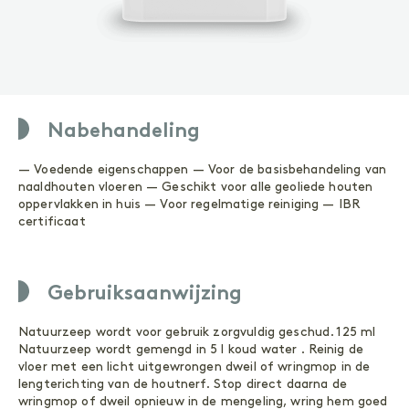
ONDERHOUD
Geoliede oppervlakken
Gelakte oppervlakken
ACCESSOIRES
Accessoires
Nabehandeling
— Voedende eigenschappen — Voor de basisbehandeling van
naaldhouten vloeren — Geschikt voor alle geoliede houten
Buitenhout
oppervlakken in huis — Voor regelmatige reiniging — IBR
certificaat
VOORBEHANDELING
Reinigen
Gebruiksaanwijzing
Primer
Natuurzeep wordt voor gebruik zorgvuldig geschud. 125 ml
BEHANDELING
Natuurzeep wordt gemengd in 5 l koud water . Reinig de
Olie
vloer met een licht uitgewrongen dweil of wringmop in de
Wood Shield
lengterichting van de houtnerf. Stop direct daarna de
wringmop of dweil opnieuw in de mengeling, wring hem goed