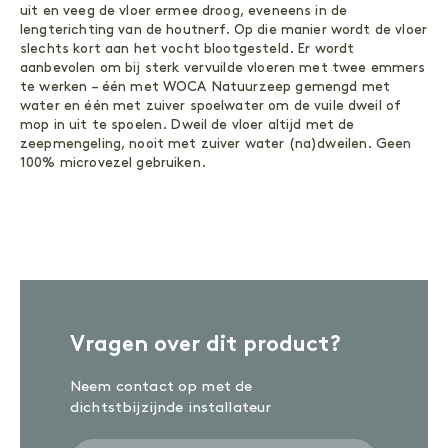
ONDERHOUD
uit en veeg de vloer ermee droog, eveneens in de
lengterichting van de houtnerf. Op die manier wordt de vloer
Reinigen
Olie
slechts kort aan het vocht blootgesteld. Er wordt
Wash-in
aanbevolen om bij sterk vervuilde vloeren met twee emmers
te werken – één met WOCA Natuurzeep gemengd met
ACCESSOIRES
water en één met zuiver spoelwater om de vuile dweil of
mop in uit te spoelen. Dweil de vloer altijd met de
Accessoires
zeepmengeling, nooit met zuiver water (na)dweilen. Geen
100% microvezel gebruiken.
Vragen over dit product?
Neem contact op met de
dichtstbijzijnde installateur