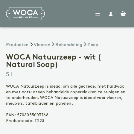
Woca
Producten
Verdelers
Vloeren
Producten
Vloeren
Behandeling
Zeep
Nieuws
FAQ
WOCA Natuurzeep - wit (
Contact
Natural Soap)
VOORBEHANDELING
Reinigen
5 l
Voorkleuren
Voegenkit
WOCA Natuurzeep is ideaal om alle geoliede, met hardwax
en met natuurzeep behandelde oppervlakken te reinigen en
BEHANDELING
te onderhouden. WOCA Natuurzeep is ideaal voor vloeren,
Olie
meubels, tafelbladen en panelen.
Lak
Zeep
EAN:
5708055003766
Productcode:
T223
ONDERHOUD
Geoliede vloer