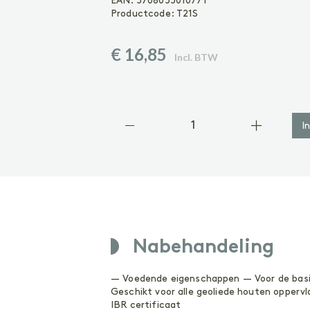
EAN:
5708055010771
Geoliede vloer
Productcode:
T21S
Gelakte vloer
Vinyl of laminaatvloer
Gezeepte vloer
€ 16,85
Incl. BTW
ACCESSOIRES
Accessoires
I
Nabehandeling
— Voedende eigenschappen — Voor de basi
Geschikt voor alle geoliede houten oppervl
IBR certificaat