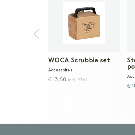
WOCA Scrubbie set
St
po
Accessoires
Acc
€ 13,50
Incl. BTW
€ 