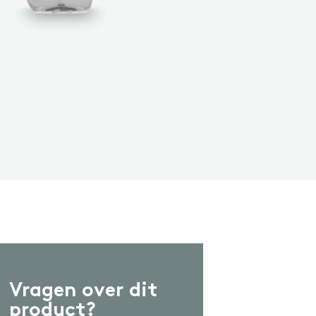
ash-in
CCESSOIRES
ccessoires
Vragen over dit
product?