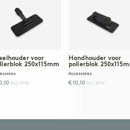
eelhouder voor
Handhouder voor
lierblok 250x115mm
polierblok 250x115
essoires
Accessoires
10,10
€ 10,10
Incl. BTW
Incl. BTW