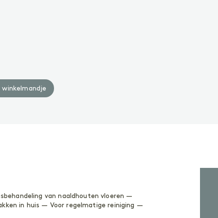
Geoliede oppervlakken
W
Gelakte oppervlakken
A
ACCESSOIRES
A
Accessoires
n winkelmandje
sbehandeling van naaldhouten vloeren —
akken in huis — Voor regelmatige reiniging —