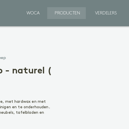
WOCA
PRODUCTEN
VERDELERS
Binnenhout
eep
VOORBEHANDELING
V
Reinigen
R
- naturel (
Voorkleuren
P
BEHANDELING
B
Olie
Ol
Lak
W
ede, met hardwax en met
Zeep
inigen en te onderhouden.
Gel
O
eubels, tafelbladen en
R
ONDERHOUD
Ol