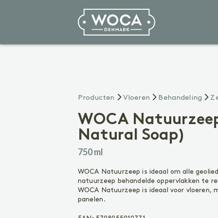
Vloeren
Producten
Vloeren
Behandeling
Z
VOORBEHANDELING
Reinigen
WOCA Natuurzeep 
Voorkleuren
Natural Soap)
Voegenkit
750 ml
BEHANDELING
Olie
WOCA Natuurzeep is ideaal om alle geoli
Lak
natuurzeep behandelde oppervlakken te re
Zeep
WOCA Natuurzeep is ideaal voor vloeren, m
panelen.
ONDERHOUD