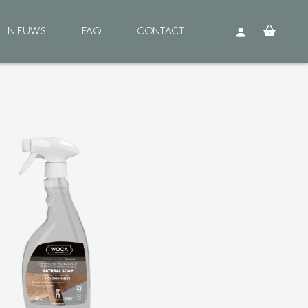
NIEUWS
FAQ
CONTACT
Buitenhout
OORBEHANDELING
einigen
rimer
EHANDELING
ie
ood Shield
NDERHOUD
einigen
ie