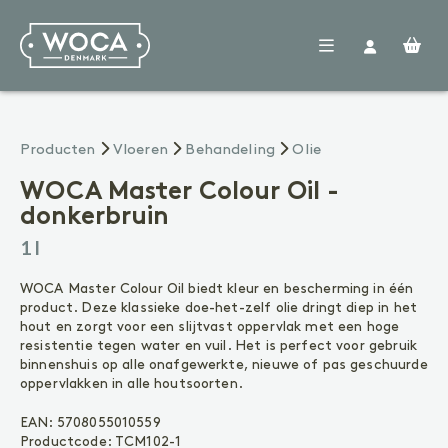
Woca
Producten
Verdelers
Vloeren
Producten
Vloeren
Behandeling
Olie
Nieuws
FAQ
WOCA Master Colour Oil -
Contact
donkerbruin
VOORBEHANDELING
Reinigen
1 l
Voorkleuren
Voegenkit
WOCA Master Colour Oil biedt kleur en bescherming in één
product. Deze klassieke doe-het-zelf olie dringt diep in het
BEHANDELING
hout en zorgt voor een slijtvast oppervlak met een hoge
Olie
resistentie tegen water en vuil. Het is perfect voor gebruik
Lak
binnenshuis op alle onafgewerkte, nieuwe of pas geschuurde
Zeep
oppervlakken in alle houtsoorten.
ONDERHOUD
EAN:
5708055010559
Geoliede vloer
Productcode:
TCM102-1