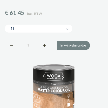
Gelakte vloer
Vinyl of laminaatvloer
Gezeepte vloer
€ 61,45
Incl. BTW
ACCESSOIRES
Accessoires
1 l
In winkelmandje
Binnenhout
VOORBEHANDELING
Reinigen
Voorkleuren
BEHANDELING
Olie
Lak
Zeep
Gel