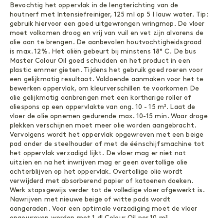
ONDERHOUD
Bevochtig het oppervlak in de lengterichting van de
houtnerf met Intensiefreiniger, 125 ml op 5 l lauw water. Tip:
Reinigen
Olie
gebruik hiervoor een goed uitgewrongen wringmop. De vloer
Wash-in
moet volkomen droog en vrij van vuil en vet zijn alvorens de
olie aan te brengen. De aanbevolen houtvochtigheidsgraad
ACCESSOIRES
is max. 12%. Het oliën gebeurt bij minstens 18° C. De bus
Master Colour Oil goed schudden en het product in een
Accessoires
plastic emmer gieten. Tijdens het gebruik goed roeren voor
een gelijkmatig resultaat. Voldoende aanmaken voor het te
bewerken oppervlak, om kleurverschillen te voorkomen De
olie gelijkmatig aanbrengen met een kortharige roller of
oliespons op een oppervlakte van ong. 10 - 15 m². Laat de
vloer de olie opnemen gedurende max. 10-15 min. Waar droge
plekken verschijnen moet meer olie worden aangebracht.
Vervolgens wordt het oppervlak opgewreven met een beige
pad onder de steelhouder of met de éénschijfsmachine tot
het oppervlak verzadigd lijkt. De vloer mag er niet nat
uitzien en na het inwrijven mag er geen overtollige olie
achterblijven op het oppervlak. Overtollige olie wordt
verwijderd met absorberend papier of katoenen doeken.
Werk stapsgewijs verder tot de volledige vloer afgewerkt is.
Nawrijven met nieuwe beige of witte pads wordt
aangeraden. Voor een optimale verzadiging moet de vloer
opgewreven worden met 1 dl Colour Oil per 10 m²