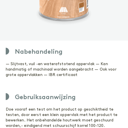
ONDERHOUD
Geoliede oppervlakken
Gelakte oppervlakken
ACCESSOIRES
Accessoires
Nabehandeling
Buitenhout
— Slijtvast, vuil -en waterafstotend oppervlak — Kan
handmatig of machinaal worden aangebracht — Ook voor
grote oppervlakken — IBR certificaat
VOORBEHANDELING
Reinigen
Primer
Gebruiksaanwijzing
BEHANDELING
Doe vooraf een test om het product op geschiktheid te
Olie
testen, door eerst een klein oppervlak met het product te
Wood Shield
bewerken. Het onbehandelde houtwerk moet geschuurd
worden,- eindigend met schuurschijf korrel 100-120.