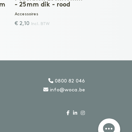
mm
- 25mm dik - rood
Accessoires
€ 2,10
Incl. BTW
0800 82 046
info@woca.be
Heb je een vraag?
T: 0800 82 046
of laat een berichtje achter
.