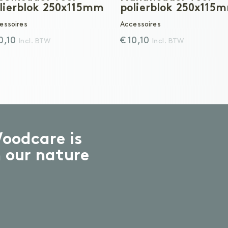
lierblok 250x115mm
polierblok 250x115
essoires
Accessoires
10,10
€ 10,10
Incl. BTW
Incl. BTW
oodcare is
n our nature