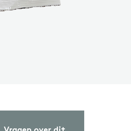
ash-in
CCESSOIRES
ccessoires
Vragen over dit