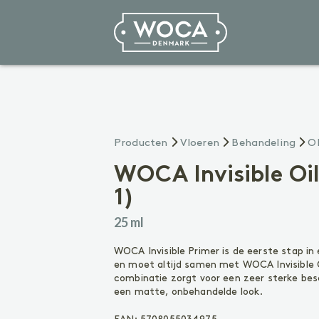
Vloeren
Producten
Vloeren
Behandeling
Ol
VOORBEHANDELING
Reinigen
WOCA Invisible Oil
Voorkleuren
1)
Voegenkit
25 ml
BEHANDELING
Olie
WOCA Invisible Primer is de eerste stap i
Lak
en moet altijd samen met WOCA Invisible O
Zeep
combinatie zorgt voor een zeer sterke be
een matte, onbehandelde look.
ONDERHOUD