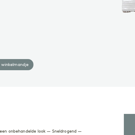
Geoliede oppervlakken
W
Gelakte oppervlakken
A
ACCESSOIRES
A
Accessoires
n winkelmandje
 een onbehandelde look — Sneldrogend —