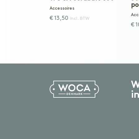
po
Accessoires
Acc
€ 13,50
Incl. BTW
€ 
W
i