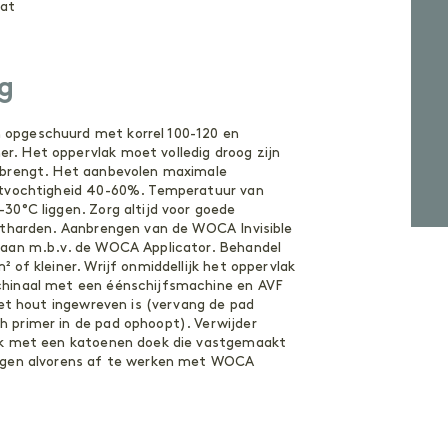
aat
g
 opgeschuurd met korrel 100-120 en
. Het oppervlak moet volledig droog zijn
anbrengt. Het aanbevolen maximale
chtvochtigheid 40-60%. Temperatuur van
30°C liggen. Zorg altijd voor goede
uitharden. Aanbrengen van de WOCA Invisible
r aan m.b.v. de WOCA Applicator. Behandel
 of kleiner. Wrijf onmiddellijk het oppervlak
chinaal met een éénschijfsmachine en AVF
het hout ingewreven is (vervang de pad
 primer in de pad ophoopt). Verwijder
lak met een katoenen doek die vastgemaakt
rogen alvorens af te werken met WOCA