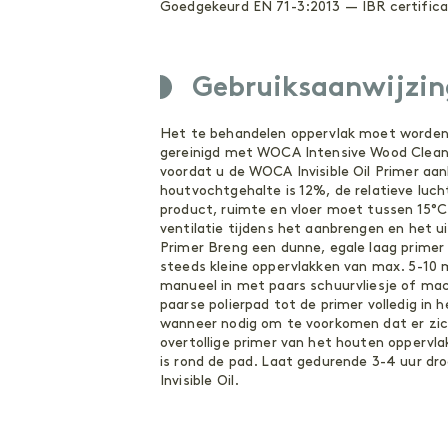
Goedgekeurd EN 71-3:2013 — IBR certific
Gebruiksaanwijzin
Het te behandelen oppervlak moet worden
gereinigd met WOCA Intensive Wood Cleaner
voordat u de WOCA Invisible Oil Primer a
houtvochtgehalte is 12%, de relatieve lu
product, ruimte en vloer moet tussen 15°C-
ventilatie tijdens het aanbrengen en het 
Primer Breng een dunne, egale laag prime
steeds kleine oppervlakken van max. 5-10 m²
manueel in met paars schuurvliesje of ma
paarse polierpad tot de primer volledig in 
wanneer nodig om te voorkomen dat er zich
overtollige primer van het houten opperv
is rond de pad. Laat gedurende 3-4 uur d
Invisible Oil.