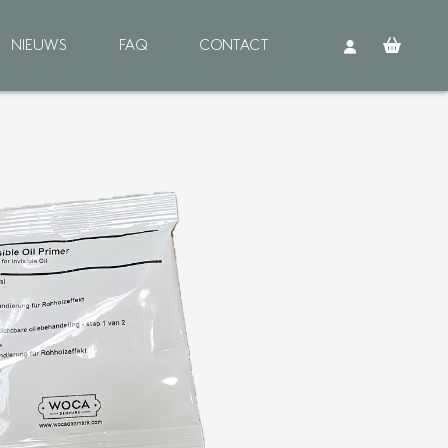
NIEUWS
FAQ
CONTACT
Buitenhout
OORBEHANDELING
einigen
rimer
EHANDELING
ie
ood Shield
NDERHOUD
einigen
ie