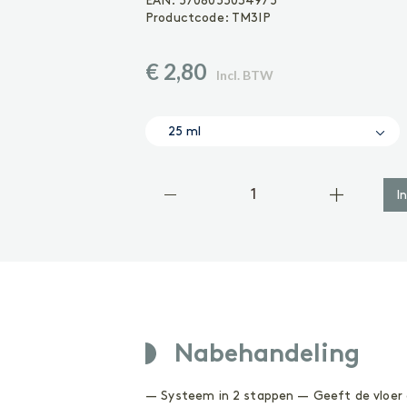
EAN:
5708055034975
Geoliede vloer
Productcode:
TM3IP
Gelakte vloer
Vinyl of laminaatvloer
Gezeepte vloer
€ 2,80
Incl. BTW
ACCESSOIRES
Accessoires
25 ml
I
Nabehandeling
— Systeem in 2 stappen — Geeft de vloer