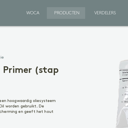
WOCA
PRODUCTEN
VERDELERS
Binnenhout
ie
VOORBEHANDELING
V
Reinigen
R
 Primer (stap
Voorkleuren
P
BEHANDELING
B
Olie
Ol
Lak
W
n een hoogwaardig oliesysteem
Zeep
il worden gebruikt. De
Gel
O
scherming en geeft het hout
R
ONDERHOUD
Ol