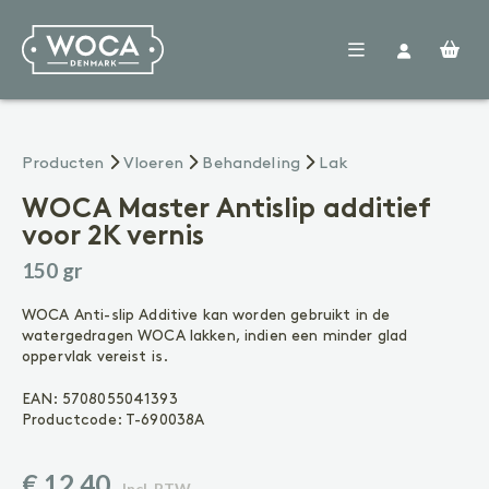
Woca
Producten
Verdelers
Vloeren
Producten
Vloeren
Behandeling
Lak
Nieuws
FAQ
WOCA Master Antislip additief
Contact
voor 2K vernis
VOORBEHANDELING
Reinigen
150 gr
Voorkleuren
Voegenkit
WOCA Anti-slip Additive kan worden gebruikt in de
watergedragen WOCA lakken, indien een minder glad
BEHANDELING
oppervlak vereist is.
Olie
Lak
EAN:
5708055041393
Zeep
Productcode:
T-690038A
ONDERHOUD
€ 12,40
Geoliede vloer
Incl. BTW