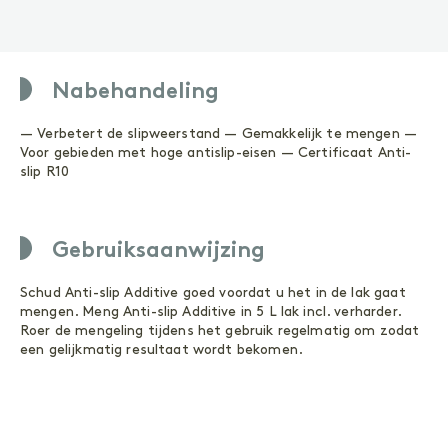
ONDERHOUD
Geoliede oppervlakken
Gelakte oppervlakken
Nabehandeling
ACCESSOIRES
Accessoires
— Verbetert de slipweerstand — Gemakkelijk te mengen —
Voor gebieden met hoge antislip-eisen — Certificaat Anti-
slip R10
Buitenhout
Gebruiksaanwijzing
VOORBEHANDELING
Schud Anti-slip Additive goed voordat u het in de lak gaat
mengen. Meng Anti-slip Additive in 5 L lak incl. verharder.
Reinigen
Primer
Roer de mengeling tijdens het gebruik regelmatig om zodat
een gelijkmatig resultaat wordt bekomen.
BEHANDELING
Olie
Wood Shield