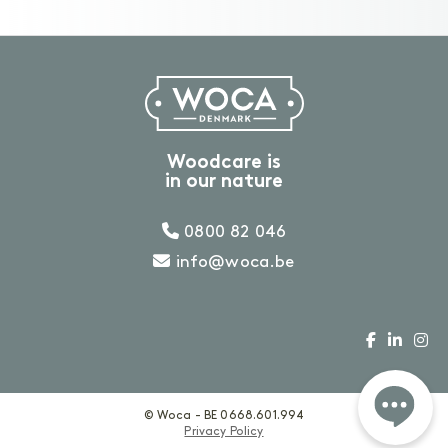
Woodcare is
in our nature
0800 82 046
info@woca.be
Heb je een vraag?
T: 0800 82 046
of laat een berichtje achter
.
© Woca - BE 0668.601.994
Privacy Policy