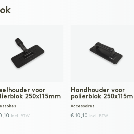
ook
eelhouder voor
Handhouder voor
lierblok 250x115mm
polierblok 250x115
essoires
Accessoires
10,10
€ 10,10
Incl. BTW
Incl. BTW