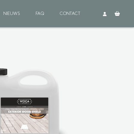
NIEUWS
FAQ
CONTACT
Buitenhout
OORBEHANDELING
einigen
rimer
EHANDELING
ie
ood Shield
NDERHOUD
einigen
ie