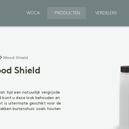
WOCA
PRODUCTEN
VERDELERS
Binnenhout
Wood Shield
VOORBEHANDELING
V
Reinigen
R
od Shield
Voorkleuren
P
BEHANDELING
B
n tijd een natuurlijk vergrijsde
Olie
Ol
d kunt u deze look behouden en
Lak
W
t is uitermate geschikt voor de
Zeep
akken buitenshuis zoals houten
Gel
O
R
ONDERHOUD
Ol