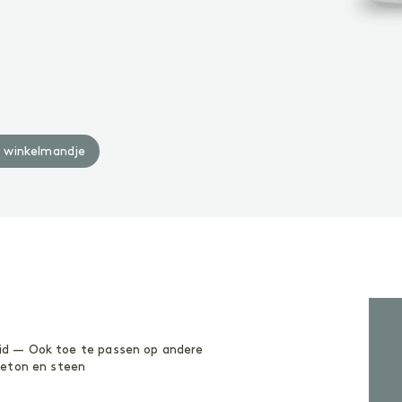
Geoliede oppervlakken
W
Gelakte oppervlakken
A
ACCESSOIRES
A
Accessoires
n winkelmandje
id — Ook toe te passen op andere
beton en steen