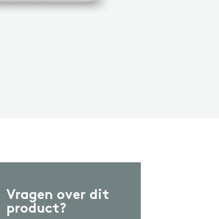
ash-in
CCESSOIRES
ccessoires
Vragen over dit
product?