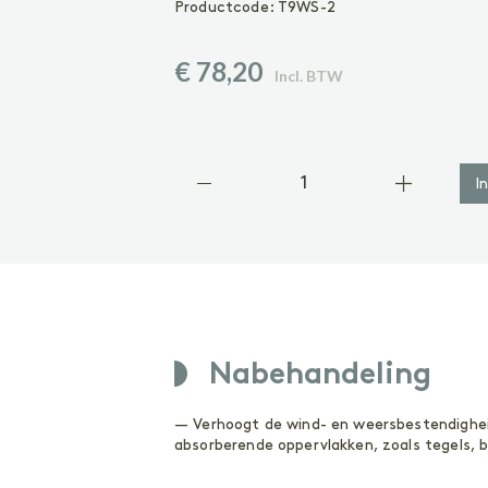
Geoliede vloer
Productcode:
T9WS-2
Gelakte vloer
Vinyl of laminaatvloer
€ 78,20
Gezeepte vloer
Incl. BTW
ACCESSOIRES
Accessoires
I
Nabehandeling
— Verhoogt de wind- en weersbestendighe
absorberende oppervlakken, zoals tegels, 