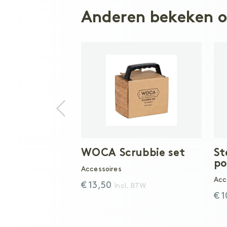
Anderen bekeken 
WOCA Scrubbie set
St
po
Accessoires
Acc
€ 13,50
Incl. BTW
€ 