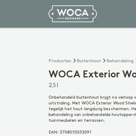
Vloeren
Producten
Buitenhout
Behandeling
VOORBEHANDELING
Reinigen
WOCA Exterior Wo
Voorkleuren
2,5 l
Voegenkit
BEHANDELING
Onbehandeld buitenhout krijgt na verloop va
uitstraling. Met WOCA Exterior Wood Shiel
Olie
tegelijk het hout langdurig beschermen. He
Lak
behandeling van onbehandelde houtoppervl
Zeep
tuinmeubelen en terrassen.
ONDERHOUD
EAN:
5708055033091