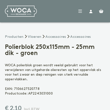
Woca
Producten
Verdelers
Vloeren
Producten
Vloeren
Accessoires
Accessoires
Nieuws
FAQ
Polierblok 250x115mm - 25mm
Contact
dik - groen
VOORBEHANDELING
Reinigen
Voorkleuren
WOCA polierblok groen wordt veelal gebruikt voor het
Voegenkit
verwijderen van uitgeharde olieresten op het oppervlak als
voor het zwaar en diep reinigen van sterk vervuilde
BEHANDELING
oppervlakken.
Olie
Lak
EAN:
7106627520778
Zeep
Productcode:
AP2243031000
ONDERHOUD
€ 2,10
Geoliede vloer
Incl. BTW