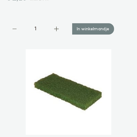
Gelakte vloer
Vinyl of laminaatvloer
Gezeepte vloer
ACCESSOIRES
In winkelmandje
Accessoires
Binnenhout
VOORBEHANDELING
Reinigen
Voorkleuren
BEHANDELING
Olie
Lak
Zeep
Gel