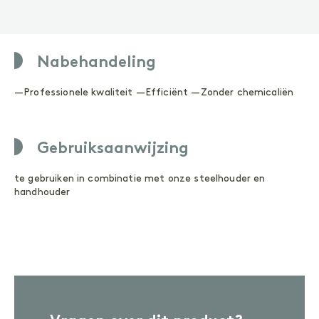
ONDERHOUD
Geoliede oppervlakken
Gelakte oppervlakken
Nabehandeling
ACCESSOIRES
Accessoires
—Professionele kwaliteit —Efficiënt —Zonder chemicaliën
Gebruiksaanwijzing
Buitenhout
te gebruiken in combinatie met onze steelhouder en
handhouder
VOORBEHANDELING
Reinigen
Primer
BEHANDELING
Olie
Wood Shield