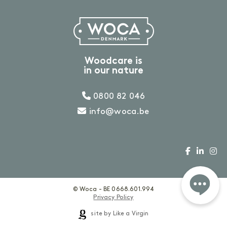
Gelakte vloer
Vinyl of laminaatvloer
Gezeepte vloer
ACCESSOIRES
Accessoires
Woodcare is
in our nature
0800 82 046
Binnenhout
info@woca.be
VOORBEHANDELING
Heb je een vraag?
Reinigen
Voorkleuren
T: 0800 82 046
of laat een berichtje achter
.
BEHANDELING
© Woca - BE 0668.601.994
Olie
Privacy Policy
Lak
Zeep
site by Like a Virgin
Gel