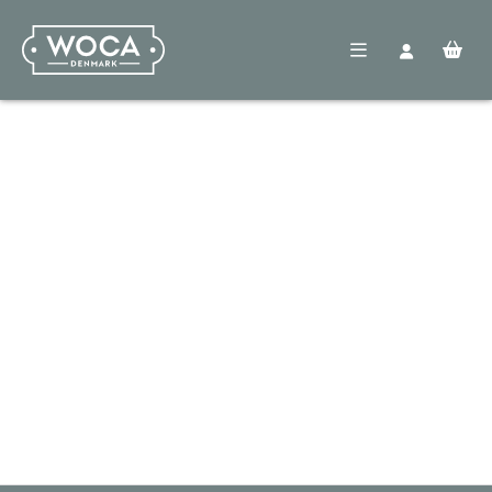
Woca
Producten
Verdelers
Vloeren
Nieuws
FAQ
Contact
VOORBEHANDELING
Reinigen
Voorkleuren
Voegenkit
BEHANDELING
Olie
Lak
Zeep
ONDERHOUD
Geoliede vloer