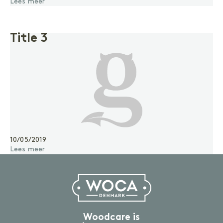
Lees meer
Gelakte vloer
Vinyl of laminaatvloer
Gezeepte vloer
Title 3
ACCESSOIRES
Accessoires
Binnenhout
VOORBEHANDELING
10/05/2019
Reinigen
Lees meer
Voorkleuren
BEHANDELING
Olie
Lak
Zeep
Gel
Woodcare is