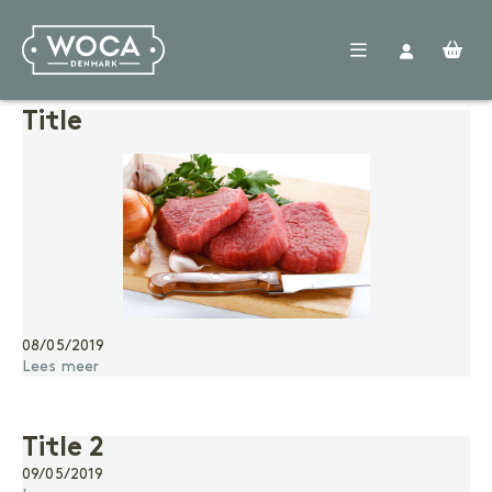
Woca
Title
Producten
Verdelers
Vloeren
Nieuws
FAQ
Contact
VOORBEHANDELING
Reinigen
Voorkleuren
Voegenkit
08/05/2019
BEHANDELING
Lees meer
Olie
Lak
Zeep
Title 2
ONDERHOUD
09/05/2019
Geoliede vloer