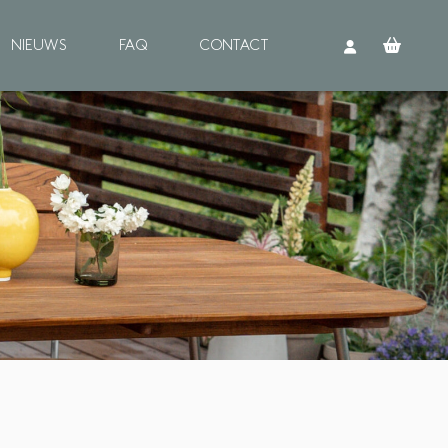
NIEUWS
FAQ
CONTACT
Buitenhout
OORBEHANDELING
einigen
rimer
EHANDELING
ie
ood Shield
NDERHOUD
einigen
ie