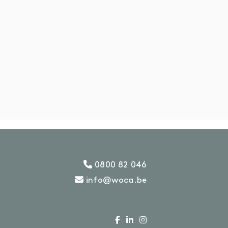
ash-in
CCESSOIRES
ccessoires
0800 82 046
info@woca.be
Heb je een vraag?
T: 0800 82 046