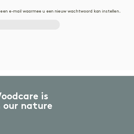
Geoliede oppervlakken
W
Gelakte oppervlakken
n een e-mail waarmee u een nieuw wachtwoord kan instellen.
A
ACCESSOIRES
A
Accessoires
oodcare is
n our nature