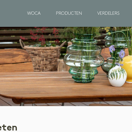
WOCA
PRODUCTEN
VERDELERS
Binnenhout
VOORBEHANDELING
V
Reinigen
R
Voorkleuren
P
BEHANDELING
B
Olie
Ol
Lak
W
Zeep
Gel
O
R
eten
ONDERHOUD
Ol