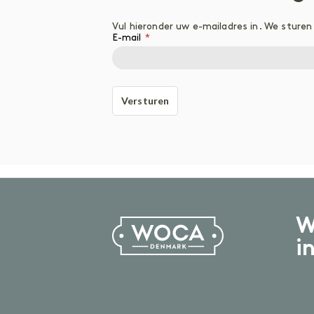
Geoliede vloer
Gelakte vloer
Vul hieronder uw e-mailadres in. We sture
Vinyl of laminaatvloer
E-mail
Gezeepte vloer
ACCESSOIRES
Accessoires
Versturen
W
i